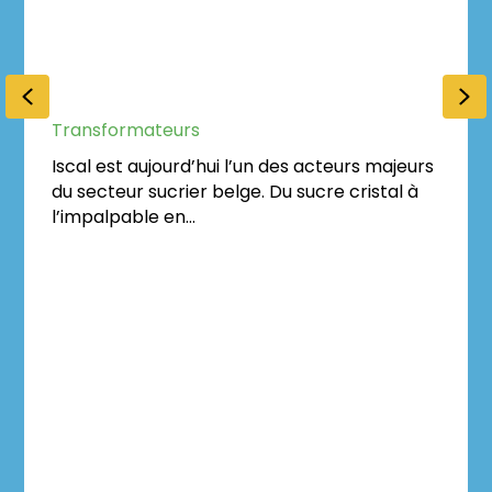
ISCAL
Previous
Ne
Transformateurs
Iscal est aujourd’hui l’un des acteurs majeurs
du secteur sucrier belge. Du sucre cristal à
l’impalpable en…