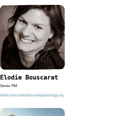
Elodie Bouscarat
Senior PM
elodie.bouscarat@houseofagroecology.org