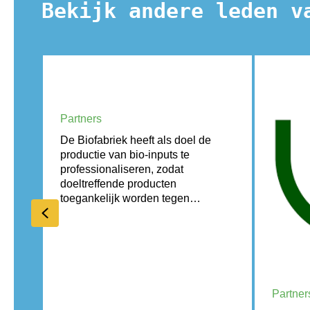
Bekijk andere leden v
La Biofabrique
Partners
De Biofabriek heeft als doel de
productie van bio-inputs te
ve
professionaliseren, zodat
gro-
doeltreffende producten
toegankelijk worden tegen…
Previous
Natu
Partner