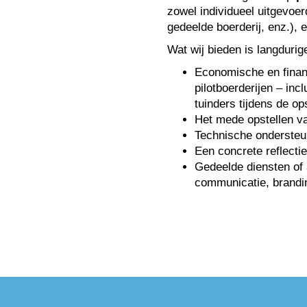
zowel individueel uitgevoer
gedeelde boerderij, enz.),
Wat wij bieden is langdurig
Economische en finan
pilotboerderijen – i
tuinders tijdens de op
Het mede opstellen va
Technische ondersteun
Een concrete reflecti
Gedeelde diensten of 
communicatie, brandi