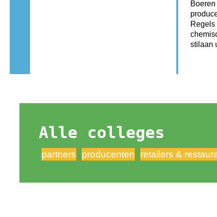
Boeren
produce
Regels 
chemisc
stilaan
Alle colleges
partners
producenten
retailers & restau