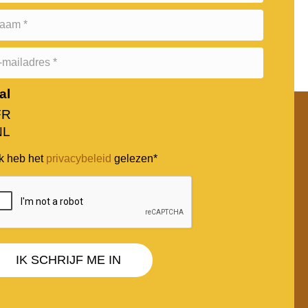
al
FR
NL
k heb het
privacybeleid
gelezen*