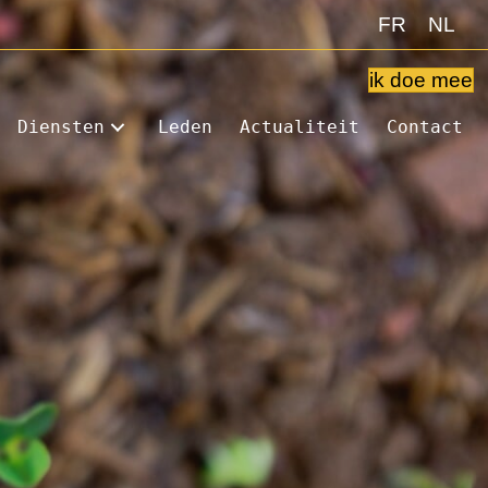
FR
NL
ik doe mee
Diensten
Leden
Actualiteit
Contact