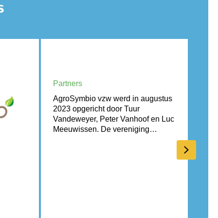
s
AgroSymbio
BO
Partners
Part
AgroSymbio vzw werd in augustus
GEG
2023 opgericht door Tuur
bode
Vandeweyer, Peter Vanhoof en Luc
BB@o
Meeuwissen. De vereniging…
Next