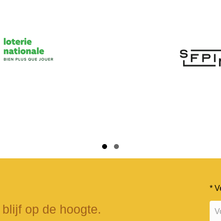
Slide group 1
Slide group 2
* V
 blijf op de hoogte.