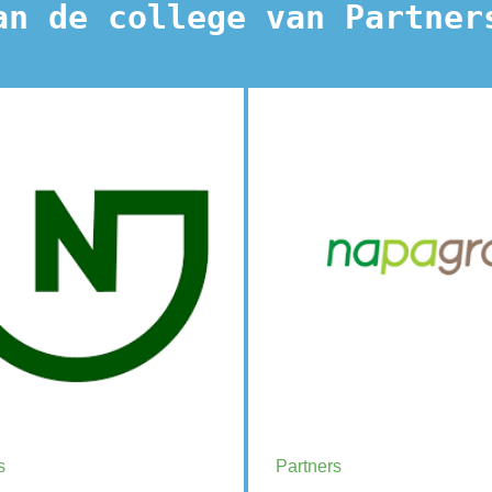
an de college van Partner
ral Grown
Napagro
s
Partners