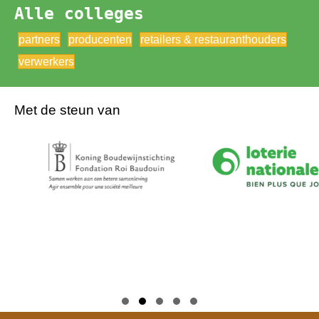
Alle colleges
partners
producenten
retailers & restauranthouders
verwerkers
Met de steun van
Slide group 1
Slide group 2
Slide group 3
Slide group 4
Slide group 5