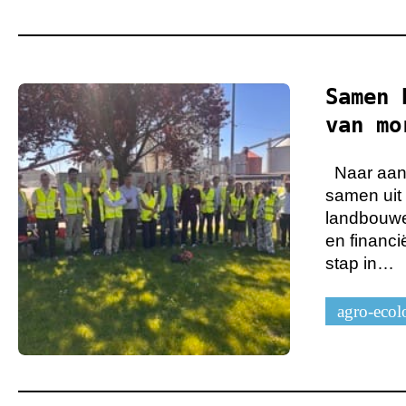
Samen 
van mo
Naar aanl
samen uit
landbouwer
en financi
stap in…
agro-ecol