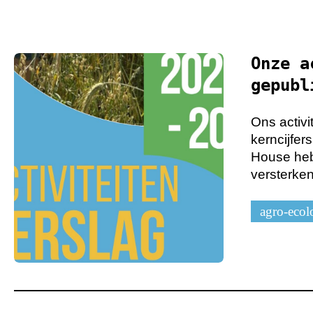
Onze a
gepubl
Ons activi
kerncijfer
House heb
versterken
agro-ecol