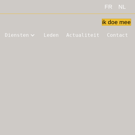
FR
NL
ik doe mee
Diensten
Leden
Actualiteit
Contact