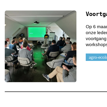
Voortg
Op 6 maar
onze leden
voortgang
workshopst
agro-ecol