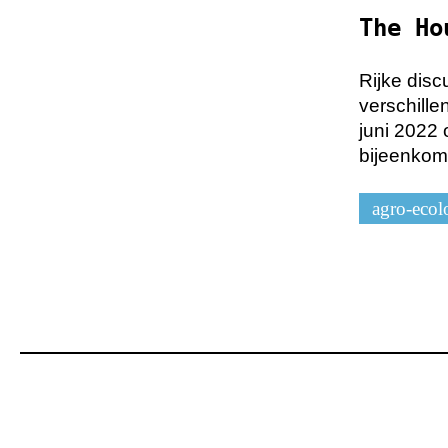
The Ho
Rijke disc
verschille
juni 2022 
bijeenkom
agro-ecol