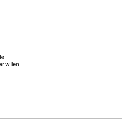
de
r willen