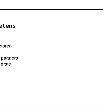
etens
ctoren
e partners
eerste