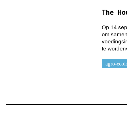
The Ho
Op 14 se
om samen 
voedingsin
te worden
agro-ecol