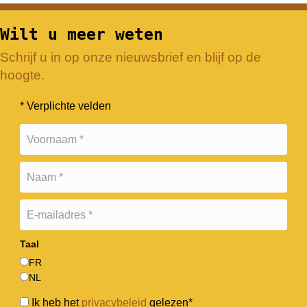
Slide group 1
Slide group 2
Slide group 3
Slide group 4
Slide group 5
Wilt u meer weten
Schrijf u in op onze nieuwsbrief en blijf op de
hoogte.
* Verplichte velden
Taal
FR
NL
Ik heb het
privacybeleid
gelezen*