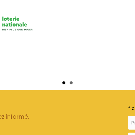
Slide group 1
Slide group 2
* 
ez informé.