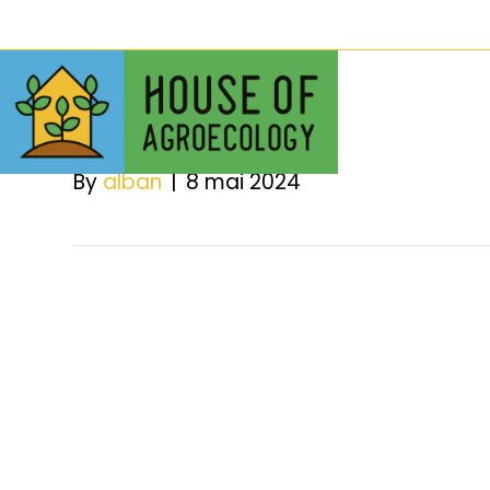
Icosyste
By
alban
|
8 mai 2024