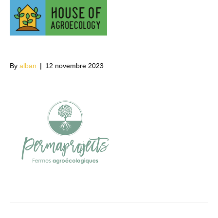
Perma_projects_log
o
By
alban
|
12 novembre 2023