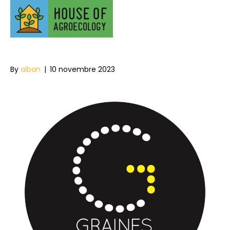
Graines_de_curieux
_logo
By
alban
|
10 novembre 2023