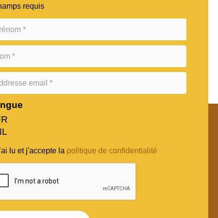
hamps requis
angue
FR
NL
’ai lu et j'accepte la
politique de confidentialité