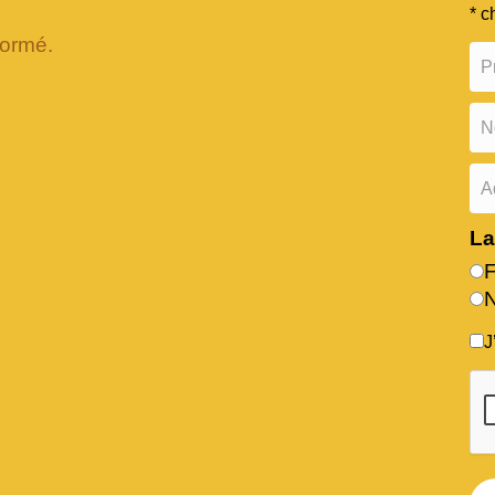
* c
formé.
L
J