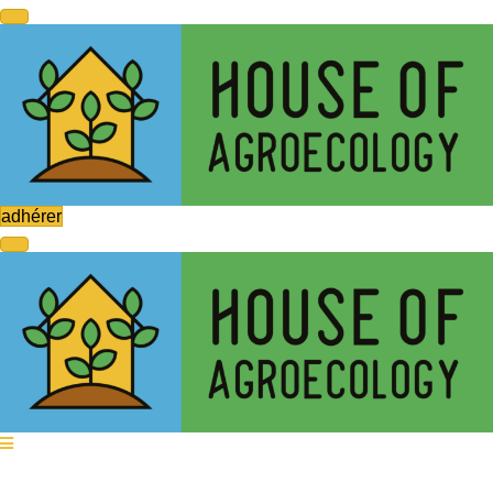
adhérer
Niki Van Hee