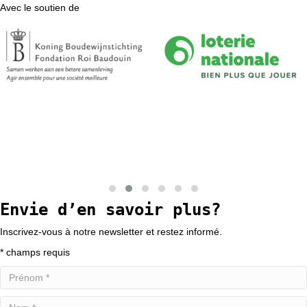
Avec le soutien de
Envie d’en savoir plus?
Slide group 1
Slide group 2
Slide group 3
Slide group 4
Slide group 5
Slide group 6
Inscrivez-vous à notre newsletter et restez informé.
* champs requis